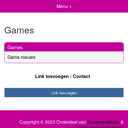
Menu +
Games
Games
Game nieuws
Link toevoegen
Contact
Link toevoegen
Copyright © 2023 Onderdeel van
BaakmanMedia
&
Vrolijk Internet Services