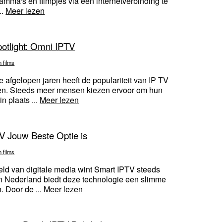
amma's en filmpjes via een internetverbinding te
..
Meer lezen
potlight: Omni IPTV
n films
afgelopen jaren heeft de populariteit van IP TV
en. Steeds meer mensen kiezen ervoor om hun
in plaats ...
Meer lezen
 Jouw Beste Optie is
n films
ld van digitale media wint Smart IPTV steeds
 in Nederland biedt deze technologie een slimme
. Door de ...
Meer lezen