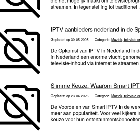
die het mogelijk maakt om televisieprogr
streamen. In tegenstelling tot traditionel .
IPTV aanbieders nederland in de S
Geplaatst op 30-05-2025
Categorie:
Muziek, televisie e
De Opkomst van IPTV in Nederland In de 
in Nederland een enorme vlucht genom
televisie-inhoud via internet te streamen 
Slimme Keuze: Waarom Smart IPTV
Geplaatst op 23-04-2025
Categorie:
Muziek, televisie e
De Voordelen van Smart IPTV In de were
meer aan populariteit. Voor veel kijkers
keuze voor hun entertainmentsbehoeften