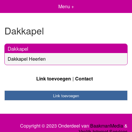
Menu +
Dakkapel
Dakkapel
Dakkapel Heerlen
Link toevoegen
Contact
Link toevoegen
Copyright © 2023 Onderdeel van
BaakmanMedia
&
Vrolijk Internet Services